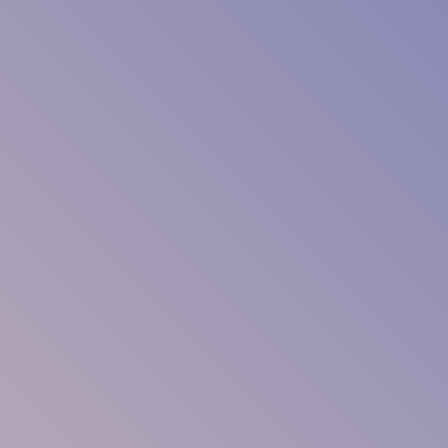
Кладовые 
квартиры
3
Д
тур
Главная
/
Паркинг и кладовые
паркинг
и кладовые
паркинг
кладовые
кладовые на этаже
Корпус
Этаж
8 этаж
1
2
3