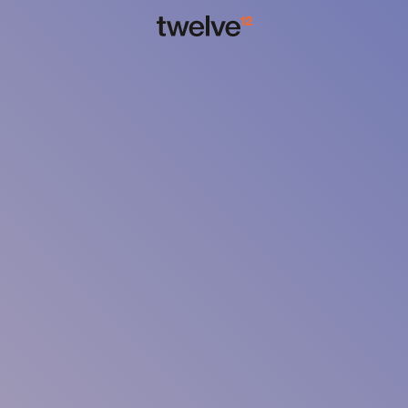
на 8 этаж
меню