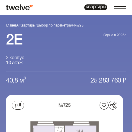
Двухкомнатная евр
квартиры
Главная
/
Квартиры
/
Выбор по параметрам
/
№725
Сдача в 2026г
2Е
3 корпус
10 этаж
2
40,8 м
25 283 760 ₽
pdf
№725