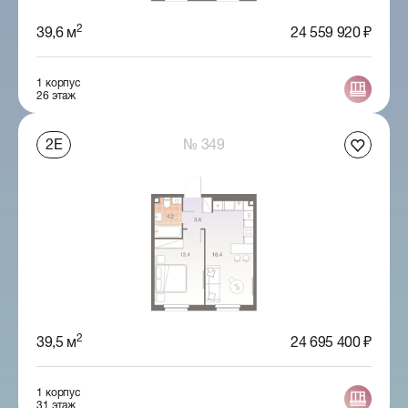
2
39,6 м
24 559 920 ₽
1 корпус
26 этаж
2Е
№ 349
2
39,5 м
24 695 400 ₽
1 корпус
31 этаж