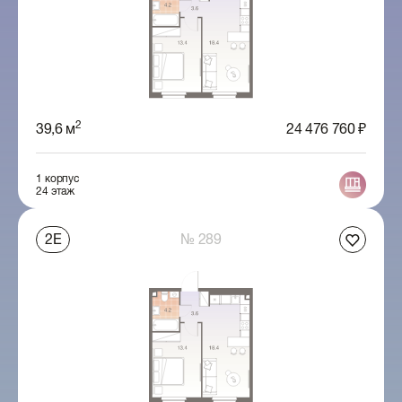
2
39,6 м
24 476 760 ₽
1 корпус
24 этаж
2Е
№ 289