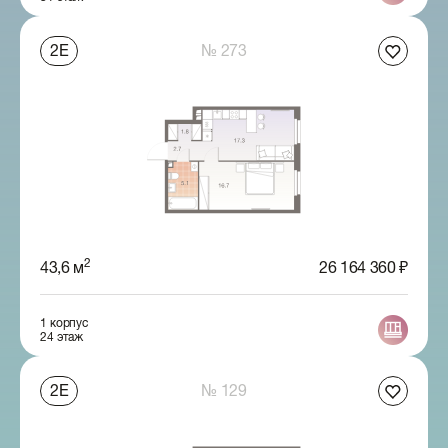
2Е
№ 273
2
43,6 м
26 164 360 ₽
1 корпус
24 этаж
2Е
№ 129