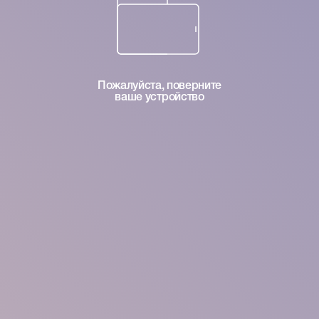
Пожалуйста, поверните
ваше устройство